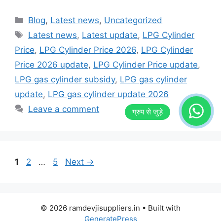
Categories
Blog
,
Latest news
,
Uncategorized
Tags
Latest news
,
Latest update
,
LPG Cylinder
Price
,
LPG Cylinder Price 2026
,
LPG Cylinder
Price 2026 update
,
LPG Cylinder Price update
,
LPG gas cylinder subsidy
,
LPG gas cylinder
update
,
LPG gas cylinder update 2026
Leave a comment
Page
Page
Page
1
2
…
5
Next
→
© 2026 ramdevjisuppliers.in
• Built with
GeneratePress