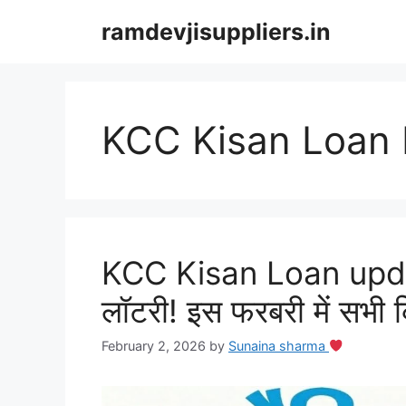
Skip
ramdevjisuppliers.in
to
content
KCC Kisan Loan
KCC Kisan Loan updat
लॉटरी! इस फरबरी में सभी कि
February 2, 2026
by
Sunaina sharma