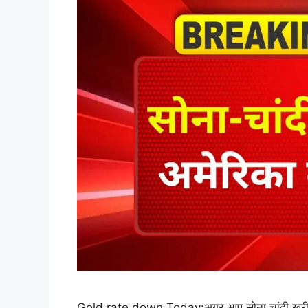
Gold rate down Today:अगर आप सोना चांदी खरीदना चाह