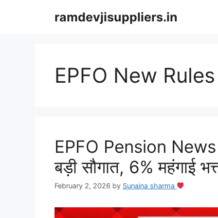
Skip
ramdevjisuppliers.in
to
content
EPFO New Rules
EPFO Pension News 2026
बड़ी सौगात, 6% महंगाई भत्
February 2, 2026
by
Sunaina sharma