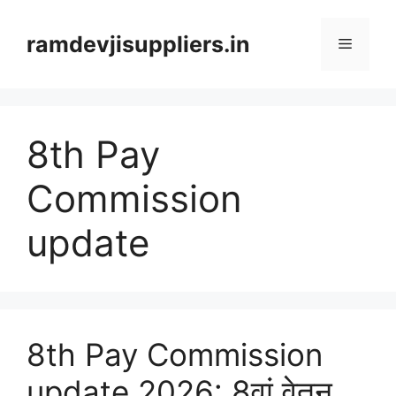
Skip
to
ramdevjisuppliers.in
Menu
content
8th Pay
Commission
update
8th Pay Commission
update 2026: 8वां वेतन