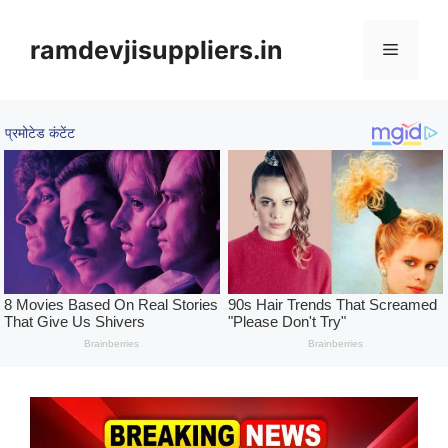
Skip
to
ramdevjisuppliers.in
Menu
content